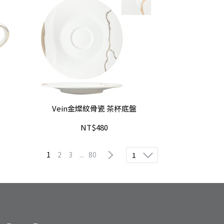
Vein金燦紋骨瓷 茶杯底盤
NT$480
1
2
3
...
80
1