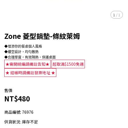
1
/
1
Zone 菱型鍋墊-條紋萊姆
★需開統編請備註告知★
超取滿$1500免運
★ 結帳時請備註發票地址 ★
售價
NT$480
商品編號:
76976
供貨狀況:
庫存不足