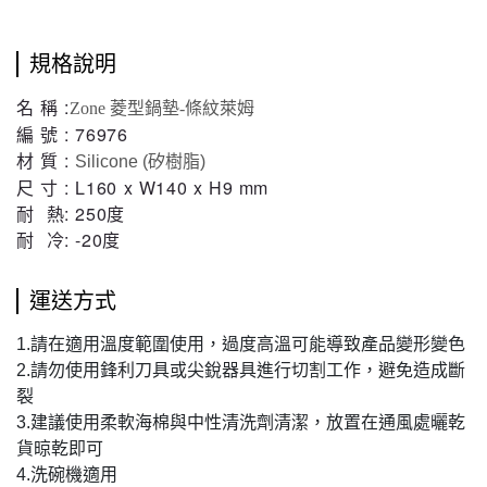
規格說明
名 稱 :
Zone 菱型鍋墊-條紋萊姆
編 號 : 76976
材 質 :
Silicone (矽樹脂)
尺 寸 : L160 x W140 x H9 mm
耐 熱: 250度
耐 冷: -20度
運送方式
1.請在適用溫度範圍使用，過度高溫可能導致產品變形變色
2.請勿使用鋒利刀具或尖銳器具進行切割工作，避免造成斷
裂
3.建議使用柔軟海棉與中性清洗劑清潔，放置在通風處曬乾
貨晾乾即可
4.洗碗機適用