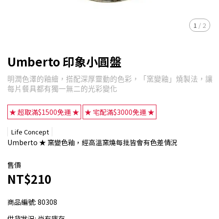
1
/
2
Umberto 印象小圓盤
明潤色澤的釉繪，搭配深厚靈動的色彩，「窯變釉」燒製法，讓
每片餐具都有獨一無二的光彩變化
★ 超取滿$1500免運 ★
★ 宅配滿$3000免運 ★
Life Concept
Umberto ★ 窯變色釉，經高溫窯燒每批皆會有色差情況
售價
NT$210
商品編號:
80308
供貨狀況:
尚有庫存