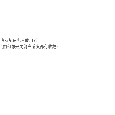
卡洛斯都是忠實愛用者。
賓們和像是馬龍白蘭度都有收藏。