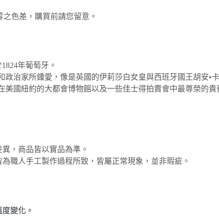
不等之色差，購買前請您留意。
創立於1824年葡萄牙。
和政治家所鍾愛，像是英國的伊莉莎白女皇與西班牙國王胡安•
是在美國紐約的大都會博物館以及一些佳士得拍賣會中最尊榮的貴
所差異，商品皆以實品為準。
，皆為職人手工製作過程所致，皆屬正常現象，並非瑕疵。
溫度變化。