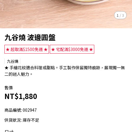
1
/
3
九谷燒 波邊圓盤
★ 超取滿$1500免運 ★
★ 宅配滿$3000免運 ★
九谷燒
★ 手繪花紋適合料理或甜點。手工製作保留獨特痕跡，展現獨一無
二的迷人魅力。
售價
NT$1,880
商品編號:
002947
供貨狀況:
庫存不足