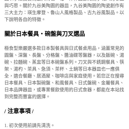
與巧思。關於九谷美陶園的器皿，九谷美陶園的陶瓷創作有
三大主力：瑛生摩登、魯山人風格製品、古九谷風製品。以
下說明各自的特徵。
關於日本餐具・碗盤與刀叉選品
極食型樂嚴選多款日本製餐具與日式餐桌用品，涵蓋常見的
圓盤、深盤、長盤、分格盤、醬油碟等盤器，以及飯碗、湯
碗、拉麵碗、蒸盅等日本碗盤系列。刀叉與不銹鋼餐具、筷
架、湯杓、茶具、急須、茶杯、土鍋等日本器皿也一應俱
全，適合餐廳、居酒屋、咖啡店與家庭使用。若您正在搜尋
日本餐具、日本製碗盤、和風餐具、日式盤碗、金屬餐具、
日本品牌器皿，或專業餐飲使用的日式食器，都能在本站找
到完整而豐富的選擇。
/ 注意事項 /
1. 初次使用前請先清洗。