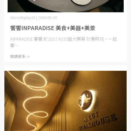
decodisplay18 | 2020-05-20
饗饗INPARADISE 美食+美器+美景
INPARADISE 饗饗 於2017/6/20盛大開幕 珍貴時刻・一起
饗⋯
閱讀更多 ->